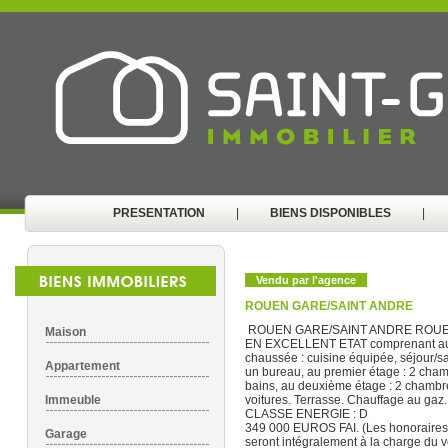
PRESENTATION
|
BIENS DISPONIBLES
|
Vendu par l'agence
ROUEN GARE/SAINT ANDRE
ROUEN GARE/SAINT ANDRE ROU
Maison
EN EXCELLENT ETAT comprenant au
chaussée : cuisine équipée, séjour/s
Appartement
un bureau, au premier étage : 2 cham
bains, au deuxième étage : 2 chambr
Immeuble
voitures. Terrasse. Chauffage au gaz.
CLASSE ENERGIE : D
349 000 EUROS FAI. (Les honoraires
Garage
seront intégralement à la charge du 