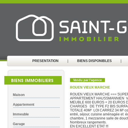
PRESENTATION
|
BIENS DISPONIBLES
|
Vendu par l'agence
ROUEN VIEUX MARCHE
ROUEN VIEUX MARCHE === SUPE
Maison
APPARTEMENT HAUSSMANNIEN 
MEUBLE 600 EUROS + 20 EUROS 
Appartement
CHARGES DE TYPE F2 BIS SURFA
TOTALE 40M² LOI CARREZ 34 M² c
Immeuble
entré, séjour, cuisine aménagée et é
chambre, 1 mezzanine salle de douc
Nombreux rangements.
Garage
EN EXCELLENT ETAT !!!