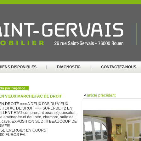
BIENS DISPONIBLES
|
DIAGNOSTIC
|
CONTACTEZ-NOUS
du par l'agence
<
article précédent
N VIEUX MARCHE/FAC DE DROIT
N DROITE === A DEUX PAS DU VIEUX
HE/FAC DE DROIT === SUPERBE F2 EN
LLENT ETAT comprenant beau séjour/salon,
ne aménagée et équipée, chambre, salle de
s, cave. EXPOSITION SUD !!!! BEAUCOUP DE
ME!!!
SE ENERGIE : EN COURS
000 EUROS FAI.