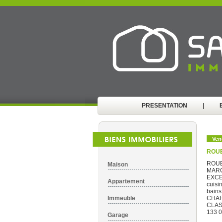
PRESENTATION
|
Ven
ROUE
ROUE
Maison
MARC
EXCE
Appartement
cuisi
bain
Immeuble
CHAR
CLAS
133 
Garage